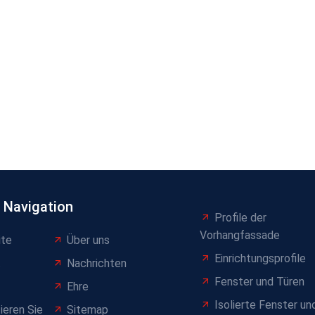
 Navigation
Profile der
Vorhangfassade
ite
Über uns
Einrichtungsprofile
t
Nachrichten
Fenster und Türen
Ehre
Isolierte Fenster un
ieren Sie
Sitemap