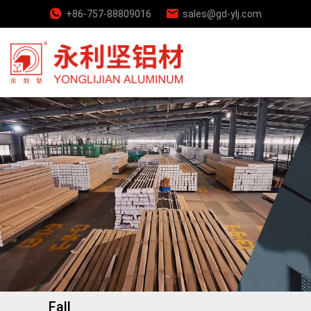
+86-757-88809016
sales@gd-ylj.com
Fall