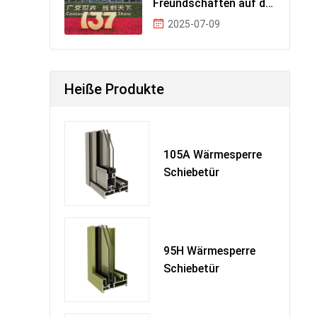
Freundschaften auf der
ganzen Welt!
2025-07-09
YongLiJian
Heiße Produkte
105A Wärmesperre
Schiebetür
95H Wärmesperre
Schiebetür