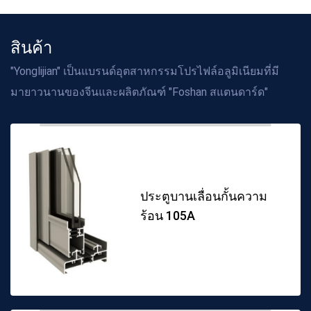
สินค้า
"Yonglijian" เป็นแบรนด์อุตสาหกรรมโปรไฟล์อลูมิเนียมที่มี
มายาวนานของจีนและผลิตภัณฑ์ "Foshan สแตนดาร์ด"
ประตูบานเลื่อนกั้นความ
ร้อน 105A