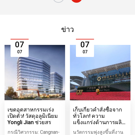
ข่าว
07
07
07
07
เขตอุตสาหกรรมเร่ง
เก็บเกี่ยวคำสั่งซื้อจาก
เปิดตัว! วัสดุอลูมิเนียม
ทั่วโลก! ความ
Yongli Jian ช่วยสร
แข็งแกร่งด้านการผลิต
&qu
กรณีวิศวกรรม: Cangnan-
นวัตกรรมพุ่งสูงขึ้นที่งาน