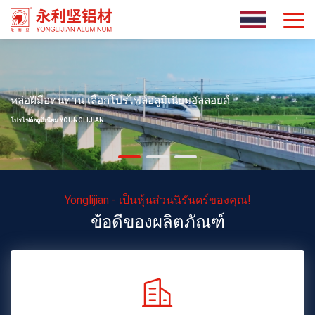
หล่อฝีมือทนทาน เลือกโปรไฟล์อลูมิเนียมอัลลอยด์
โปรไฟล์อลูมิเนียม YOUNGLIJIAN
Yonglijian - เป็นหุ้นส่วนนิรันดร์ของคุณ!
ข้อดีของผลิตภัณฑ์