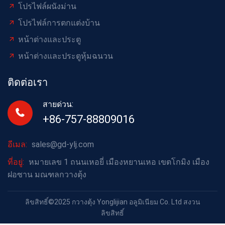
โปรไฟล์ผนังม่าน
โปรไฟล์การตกแต่งบ้าน
หน้าต่างและประตู
หน้าต่างและประตูหุ้มฉนวน
ติดต่อเรา
สายด่วน:
+86-757-88809016
อีเมล:
sales@gd-ylj.com
ที่อยู่:
หมายเลข 1 ถนนเหอยี่ เมืองหยานเหอ เขตโกมิง เมือง
ฝอซาน มณฑลกวางตุ้ง
ลิขสิทธิ์©2025 กวางตุ้ง Yonglijian อลูมิเนียม Co. Ltd สงวน
ลิขสิทธิ์