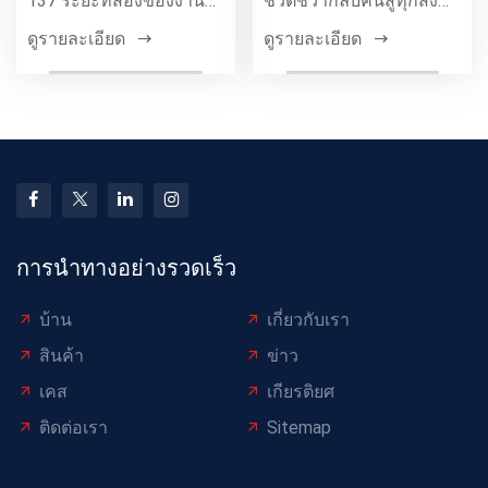
137 ระยะที่สองของงาน
ชีวิตชีวากลับคืนสู่ทุกสิ่ง
นำเข้าและส่งออกจีนครั้ง
อุตสาหกรรมอลูมิเนียม
ดูรายละเอียด
ดูรายละเอียด
ที่ 137 (
Yongli Jian จัดระเบียบ
การนำทางอย่างรวดเร็ว
บ้าน
เกี่ยวกับเรา
สินค้า
ข่าว
เคส
เกียรติยศ
ติดต่อเรา
Sitemap