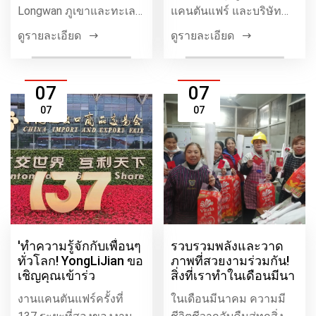
Longwan ภูเขาและทะเล
แคนตันแฟร์ และบริษัท
ความร่วมมือสวน
การค้าก็นำทาง w อย่าง
ดูรายละเอียด
ดูรายละเอียด
อุตสาหกรรม
กล้าหาญ
07
07
07
07
'ทำความรู้จักกับเพื่อนๆ
รวบรวมพลังและวาด
ทั่วโลก! YongLiJian ขอ
ภาพที่สวยงามร่วมกัน!
เชิญคุณเข้าร่ว
สิ่งที่เราทำในเดือนมีนา
งานแคนตันแฟร์ครั้งที่
ในเดือนมีนาคม ความมี