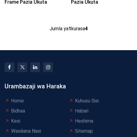
Frame Pazia Ukuta
Pazia Ukuta
Jumla ya
1
kurasa
4
Urambazaji wa Haraka
Home
Kuhusu Sisi
Bidhaa
Habari
Kesi
Heshima
Wasiliana Nasi
Sitemap